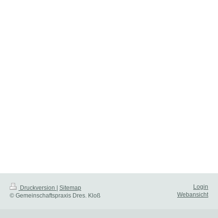
Login
Druckversion
|
Sitemap
Webansicht
© Gemeinschaftspraxis Dres. Kloß